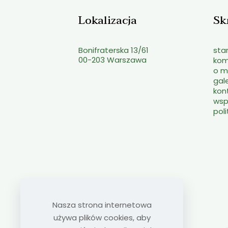
Lokalizacja
Sk
Bonifraterska 13/61
sta
00-203 Warszawa
ko
o m
gal
kon
wsp
pol
Nasza strona internetowa
używa plików cookies, aby