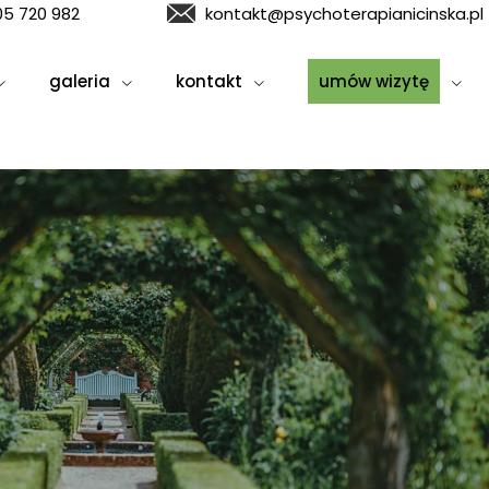
05 720 982
kontakt@psychoterapianicinska.pl
galeria
kontakt
umów wizytę