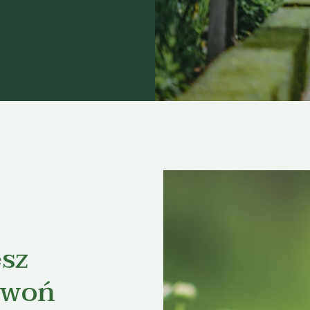
esz
zwoń