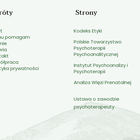
róty
Strony
rt
Kodeks Etyki
mu pomagam
Polskie Towarzystwo
nie
Psychoterapii
eria
Psychoanalitycznej
takt
ółpraca
Instytut Psychoanalizy i
ityka prywatności
Psychoterapii
Analiza Więzi Prenatalnej
Ustawa o zawodzie
psychoterapeuty