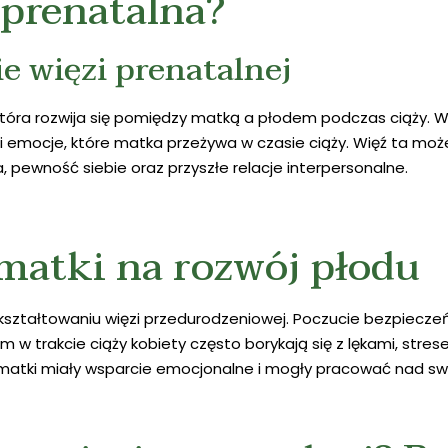
 prenatalna?
ie więzi prenatalnej
która rozwija się pomiędzy matką a płodem podczas ciąży. W
 i emocje, które matka przeżywa w czasie ciąży. Więź ta mo
 pewność siebie oraz przyszłe relacje interpersonalne.
atki na rozwój płodu
 kształtowaniu więzi przedurodzeniowej. Poczucie bezpiecze
 trakcie ciąży kobiety często borykają się z lękami, stres
 matki miały wsparcie emocjonalne i mogły pracować nad sw