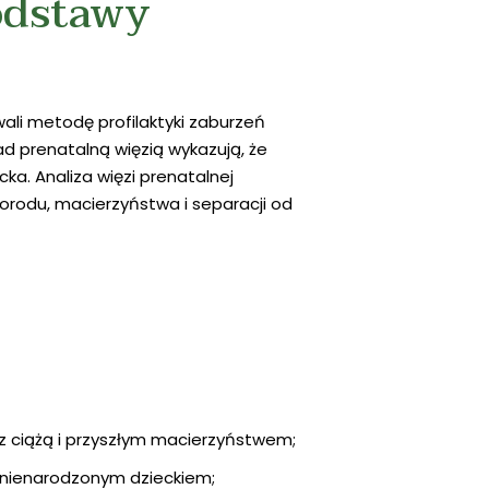
Podstawy
wali metodę profilaktyki zaburzeń
d prenatalną więzią wykazują, że
a. Analiza więzi prenatalnej
orodu, macierzyństwa i separacji od
 z ciążą i przyszłym macierzyństwem;
z nienarodzonym dzieckiem;