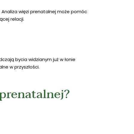
i. Analiza więzi prenatalnej może pomóc
cej relacji.
czają bycia widzianym już w łonie
lne w przyszłości.
 prenatalnej?