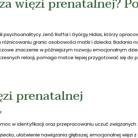
za więzi prenatalnej? 
i psychoanalitycy Jenő Raffai i György Hidas, którzy opraco
różnicowaniu granic osobowości matki i dziecka. Badania na
zowe znaczenie w późniejszym rozwoju emocjonalnym dzieck
czesnych relacji, pomaga matce lepiej przygotować się do p
ęzi prenatalnej
:
pomoc w identyfikacji oraz przepracowaniu uczuć związanych
iecko, ułatwienie nawiązania głębszej, emocjonalnej więzi 