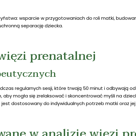
yństwa: wsparcie w przygotowaniach do roli matki, budowan
chronną separację dziecka.
więzi prenatalnej
apeutycznych
odczas regularnych sesji, które trwają 50 minut i odbywają o
e, aby mogła się zrelaksować i skoncentrować myśli na dzieck
n jest dostosowany do indywidualnych potrzeb matki oraz je
ane w analizie więzi pr