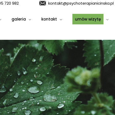
05 720 982
kontakt@psychoterapianicinska.pl
galeria
kontakt
umów wizytę