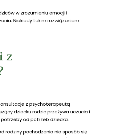
iców w zrozumieniu emocji i
ania. Niekiedy takim rozwiązaniem
i z
?
. Konsultacje z psychoterapeutą
zący dziecku rodzic przeżywa uczucia i
 potrzeby od potrzeb dziecka.
 od rodziny pochodzenia nie sposób się