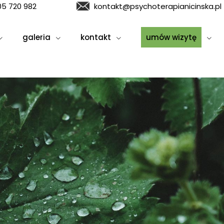
05 720 982
kontakt@psychoterapianicinska.pl
galeria
kontakt
umów wizytę