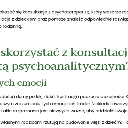
ać się konsultacje z psychoterapeutą, który wesprze rodz
lacje z dzieckiem oraz pomoże znaleźć odpowiednie rozwiąz
b rodzinną.
skorzystać z konsultacj
tą psychoanalitycznym
ych emocji
dości i dumy po lęk, złość, frustrację i poczucie bezsilności
ym zrozumieniu tych emocji i ich źródeł. Niekiedy towarzys
akie rozpoznanie jest niezwykle ważne, aby oddzielić swoje
z własnymi rodzicami rzutują na budowanie więzi z dziećmi -