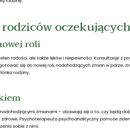
łą rodzinę.
a rodziców oczekujących
owej roli
ełen radości, ale także lęków i niepewności. Konsultacje z
tować się do nowej roli, nadchodzących zmian w parze, zr
onka rodziny.
ękiem
 nadchodzącymi zmianami – obawiają się o to, czy będą dob
e zdrowe. Psychoterapeuta psychoanalityczny pomoże zident
nia sobie z nimi.