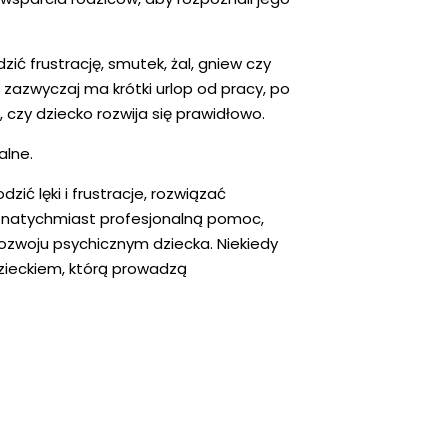
ić frustrację, smutek, żal, gniew czy
zazwyczaj ma krótki urlop od pracy, po
zy dziecko rozwija się prawidłowo.
alne.
ć lęki i frustracje, rozwiązać
ć natychmiast profesjonalną pomoc,
ozwoju psychicznym dziecka. Niekiedy
dzieckiem, którą prowadzą