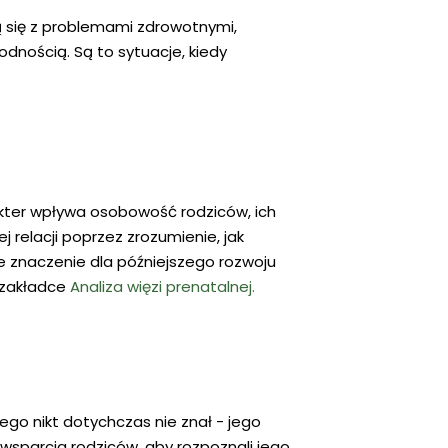
ją się z problemami zdrowotnymi,
łodnością. Są to sytuacje, kiedy
akter wpływa osobowość rodziców, ich
relacji poprzez zrozumienie, jak
e znaczenie dla późniejszego rozwoju
 zakładce
Analiza więzi prenatalnej.
ego nikt dotychczas nie znał - jego
wsparcia rodziców, aby rozpoznali jego