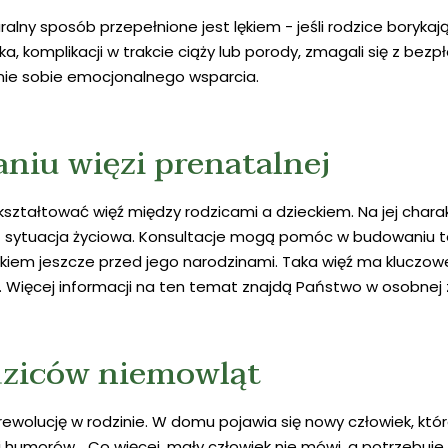
alny sposób przepełnione jest lękiem - jeśli rodzice boryka
a, komplikacji w trakcie ciąży lub porody, zmagali się z bezp
nie sobie emocjonalnego wsparcia.
niu więzi prenatalnej
kształtować więź między rodzicami a dzieckiem. Na jej char
 sytuacja życiowa. Konsultacje mogą pomóc w budowaniu tej 
ckiem jeszcze przed jego narodzinami. Taka więź ma kluczow
. Więcej informacji na ten temat znajdą Państwo w osobnej
dziców niemowląt
wolucję w rodzinie. W domu pojawia się nowy człowiek, któr
i humorów… Co więcej, mały człowiek nie mówi, a potrzebuje 