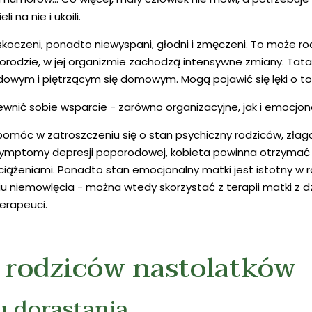
 na nie i ukoili.
oczeni, ponadto niewyspani, głodni i zmęczeni. To może rodz
orodzie, w jej organizmie zachodzą intensywne zmiany. Tata 
m i piętrzącym się domowym. Mogą pojawić się lęki o to, c
ić sobie wsparcie - zarówno organizacyjne, jak i emocjon
óc w zatroszczeniu się o stan psychiczny rodziców, złagodzi
się symptomy depresji poporodowej, kobieta powinna otrzyma
iążeniami. Ponadto stan emocjonalny matki jest istotny w r
iu niemowlęcia - można wtedy skorzystać z terapii matki z 
erapeuci.
a rodziców nastolatków
u dorastania