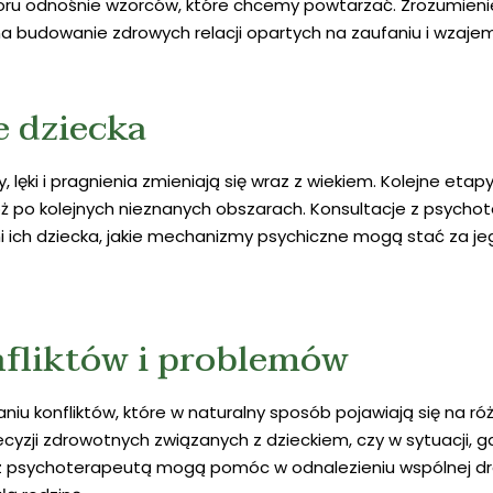
oru odnośnie wzorców, które chcemy powtarzać. Zrozumieni
a budowanie zdrowych relacji opartych na zaufaniu i wzaj
e dziecka
y, lęki i pragnienia zmieniają się wraz z wiekiem. Kolejne et
óż po kolejnych nieznanych obszarach. Konsultacje z psyc
 ich dziecka, jakie mechanizmy psychiczne mogą stać za jego
fliktów i problemów
u konfliktów, które w naturalny sposób pojawiają się na ró
cyzji zdrowotnych związanych z dzieckiem, czy w sytuacji, g
psychoterapeutą mogą pomóc w odnalezieniu wspólnej drogi