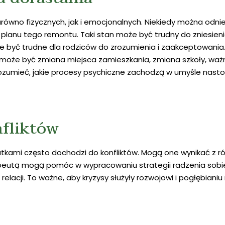
arówno fizycznych, jak i emocjonalnych. Niekiedy można odni
 planu tego remontu. Taki stan może być trudny do zniesienia
oże być trudne dla rodziców do zrozumienia i zaakceptowan
oże być zmiana miejsca zamieszkania, zmiana szkoły, ważn
mieć, jakie procesy psychiczne zachodzą w umyśle nastolat
fliktów
tkami często dochodzi do konfliktów. Mogą one wynikać z ró
rapeutą mogą pomóc w wypracowaniu strategii radzenia sobie
lacji. To ważne, aby kryzysy służyły rozwojowi i pogłębianiu r